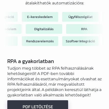
átalakíthatók automatizációra:
E-kereskedelem
Ügyfélszolgálat
Webfejleszt
E-kereskedelem
Digitalizálás
RPA
Rendszerelemzés
Szoftver Integráció
Költséghatéko
RPA a gyakorlatban
Tudjon meg többet az RPA felhasználásának
lehetőségeiről! A PDF-ben további
információkat és esettanulmányokat olvashat az
RPA felhasználásáról, már megvalósított
projektjeink által. A példákon keresztül láthatja a
gyakorlatban való alkalmazás lehetőségeit!
PDF LETÖLTÉSE