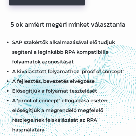
5 ok amiért megéri minket választania
SAP szakértők alkalmazásával elő tudjuk
segíteni a leginkább RPA kompatibilis
folyamatok azonosítását
A kiválasztott folyamathoz 'proof of concept'
A fejlesztés, bevezetés elvégzése
Elősegítjük a folyamat tesztelését
A 'proof of concept' elfogadása esetén
elősegítjük a megrendelő megfelelő
részlegeinek felskálázását az RPA
használatára