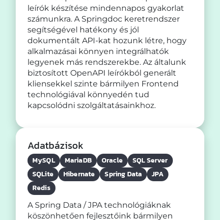
leírók készítése mindennapos gyakorlat
számunkra. A Springdoc keretrendszer
segítségével hatékony és jól
dokumentált API-kat hozunk létre, hogy
alkalmazásai könnyen integrálhatók
legyenek más rendszerekbe. Az általunk
biztosított OpenAPI leírókból generált
kliensekkel szinte bármilyen Frontend
technológiával könnyedén tud
kapcsolódni szolgáltatásainkhoz.
Adatbázisok
MySQL
MariaDB
Oracle
SQL Server
SQLite
Hibernate
Spring Data
JPA
Redis
A Spring Data / JPA technológiáknak
köszönhetően fejlesztőink bármilyen