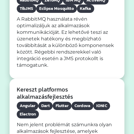
RabbitMQ
ZeroMQ
IBM MQ
ActiveMQ
TibJMS
Eclipse Mosquitto
Kafka
A RabbitMQ használata révén
optimalizáljuk az alkalmazások
kommunikációját. Ez lehetővé teszi az
üzenetek hatékony és megbízható
továbbítását a különböző komponensek
között. Régebbi rendszerekkel való
integráció esetén a JMS protokollt is
támogatunk.
Kereszt platformos
alkalmazásfejlesztés
Angular
Dart
Flutter
Cordova
IONIC
Electron
Nem jelent problémát számunkra olyan
alkalmazások fejlesztése, amelyek