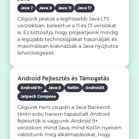
Java 7
Java 8
Java 11
Java 17
Cégünk járatos a legfrissebb Java LTS
verziókban, beleértve a 11 és 17 verziókat
is. Ez biztosítja, hogy projektjeink mindig
a legújabb technológiákat használják, és
maximálisan kiaknázzák a Java nyújtotta
lehetőségeket.
Android Fejlesztés és Támogatás
Android 9+
Java 8
Kotlin
AndroidX
Jetpack Compose
Cégünk nem csupán a Java Backend
terén erős, hanem tapasztalt Android
fejlesztők is vagyunk. Android 9+
verziókon, mind Java, mind Kotlin nyelven
valósítunk meg alkalmazásokat, hogy