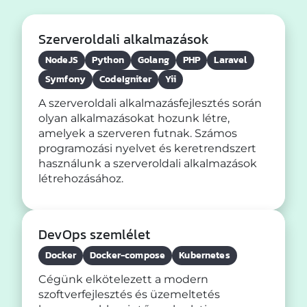
Szerveroldali alkalmazások
NodeJS
Python
Golang
PHP
Laravel
Symfony
CodeIgniter
Yii
A szerveroldali alkalmazásfejlesztés során
olyan alkalmazásokat hozunk létre,
amelyek a szerveren futnak. Számos
programozási nyelvet és keretrendszert
használunk a szerveroldali alkalmazások
létrehozásához.
DevOps szemlélet
Docker
Docker-compose
Kubernetes
Cégünk elkötelezett a modern
szoftverfejlesztés és üzemeltetés