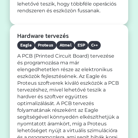
lehetővé teszik, hogy többféle operációs
rendszeren és eszközön fussanak.
Hardware tervezés
Eagle
Proteus
Atmel
ESP
C++
A PCB (Printed Circuit Board) tervezése
és programozása ma már
elengedhetetlen része az elektronikus
eszközök fejlesztésének. Az Eagle és
Proteus szoftverek kiváló eszközök a PCB
tervezéshez, mivel lehetővé teszik a
hardver és szoftver együttes
optimalizálását. A PCB tervezés
folyamatának részeként az Eagle
segítségével könnyedén elkészíthetjük a
nyomtatott áramkört, míg a Proteus
lehetőséget nyújt a virtuális szimulációra
és a programozásra, ami segít hibák korai