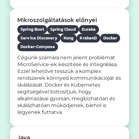
Mikroszolgáltatások előnyei
Spring Boot
Spring Cloud
Eureka
Service Discovery
Kong
KrakenD
Docker
Docker-Compose
Cégünk számára nem jelent problémát
MicroService-ek készítése és integrálása.
Ezzel lehetővé tesszük a komplex
rendszerek könnyed kommunikációját és
skálázását. Docker és Kubernetes
segítségével biztosítjuk, hogy
alkalmazásai gyorsan, megbízhatóan és
skálázhatóan működjenek, bárhol is
legyenek futtatva.
Java