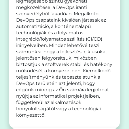
legmagasabb szintű gyakorlati
megközelítése, a DevOps iránti
szenvedélyből fakadóan. Megalkotott
DevOps csapataink kiválóan jártasak az
automatizáció, a konténertalapú
technológiák és a folyamatos
integráció/folyamatos szállítás (CI/CD)
irányelveiben. Mindez lehetővé teszi
számunkra, hogy a fejlesztési ciklusokat
jelentősen felgyorsítsuk, miközben
biztosítjuk a szoftverek stabil és hatékony
működését a környezetben. Kiemelkedő
teljesítményünk és tapasztalatunk a
DevOps területén azt jelenti, hogy
cégünk mindig az Ön számára legjobbat
nyújtja az informatikai projektjeiben,
függetlenül az alkalmazások
bonyolultságától vagy a technológiai
környezettől.