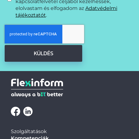
kapcsolatfelvétel céljából kezelhessék,
elolvastam és elfogadom az
Adatvédelmi
tájékoztatót
.
KÜLDÉS
Szolgáltatások
Kompetenciák