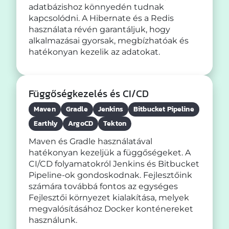
adatbázishoz könnyedén tudnak
kapcsolódni. A Hibernate és a Redis
használata révén garantáljuk, hogy
alkalmazásai gyorsak, megbízhatóak és
hatékonyan kezelik az adatokat.
Függőségkezelés és CI/CD
Maven
Gradle
Jenkins
Bitbucket Pipeline
Earthly
ArgoCD
Tekton
Maven és Gradle használatával
hatékonyan kezeljük a függőségeket. A
CI/CD folyamatokról Jenkins és Bitbucket
Pipeline-ok gondoskodnak. Fejlesztőink
számára továbbá fontos az egységes
Fejlesztői környezet kialakítása, melyek
megvalósításához Docker konténereket
használunk.