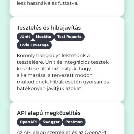
lesz használva és futtatva.
Tesztelés és hibajavítás
JUnit
Mockito
Test Reports
Code Coverage
Komoly hangsúlyt fektetünk a
tesztelésre. Unit és integrációs tesztek
készítése által biztosítjuk, hogy
alkalmazásai a tervezett módon
működjenek. Hibák esetén gyorsan és
hatékonyan javítjuk azokat.
API alapú megközelítés
OpenAPI
Swagger
Postman
Az API alapú szemlélet és az OpenAPI