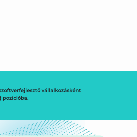
zoftverfejlesztő vállalkozásként
) pozícióba.