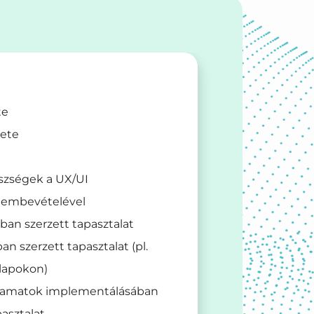
te
rete
észségek a UX/UI
lembevételével
ban szerzett tapasztalat
n szerzett tapasztalat (pl.
lapokon)
lyamatok implementálásában
pasztalat