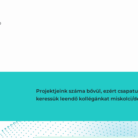
)
Projektjeink száma bővül, ezért csapatu
keressük leendő kollégánkat miskolci/de