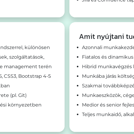
Amit nyújtani tu
endszerrel, különösen
Azonnali munkakezd
k, szolgáltatások,
Fiatalos és dinamikus
tate management terén
Hibrid munkavégzés 
 CSS3, Bootstrap 4-5
Munkába járás költsé
kban
Szakmai továbbképzé
te (pl. Git)
Munkaeszközök, cége
ztési környezetben
Medior és senior fejle
Teljes munkaidő, alk