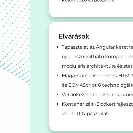
Elvárások:
Tapasztalat az Angular keretr
újrahasznosítható komponense
moduláris architektúra és s
Magasszintű ismeretek HTML5,
és ECMAScript 6 technológiá
Verziókezelő rendszerek ismere
Konténerizált (Docker) fejles
szerzett tapasztalat