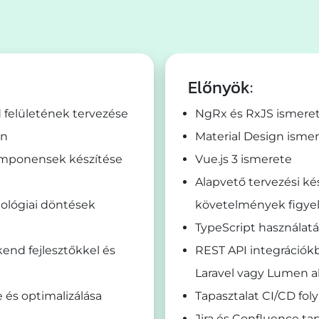
Előnyök:
felületének tervezése
NgRx és RxJS ismere
on
Material Design isme
omponensek készítése
Vue.js 3 ismerete
Alapvető tervezési k
nológiai döntések
követelmények figye
TypeScript használatá
nd fejlesztőkkel és
REST API integrációkba
Laravel vagy Lumen a
 és optimalizálása
Tapasztalat CI/CD fo
Jira és Confluence ta