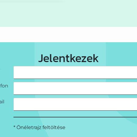
Jelentkezek
v
efon
il
* Önéletrajz feltöltése