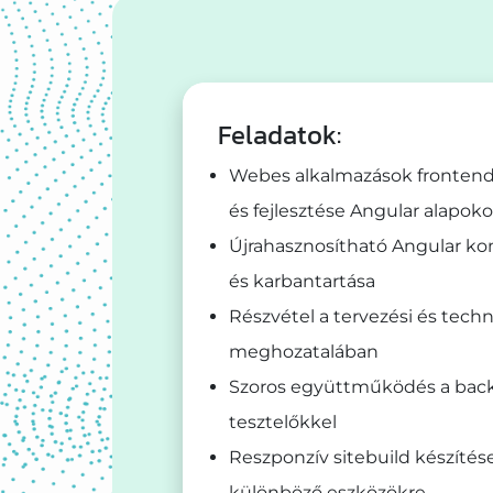
Feladatok:
Webes alkalmazások frontend 
és fejlesztése Angular alapok
Újrahasznosítható Angular k
és karbantartása
Részvétel a tervezési és tech
meghozatalában
Szoros együttműködés a backe
tesztelőkkel
Reszponzív sitebuild készítése
különböző eszközökre