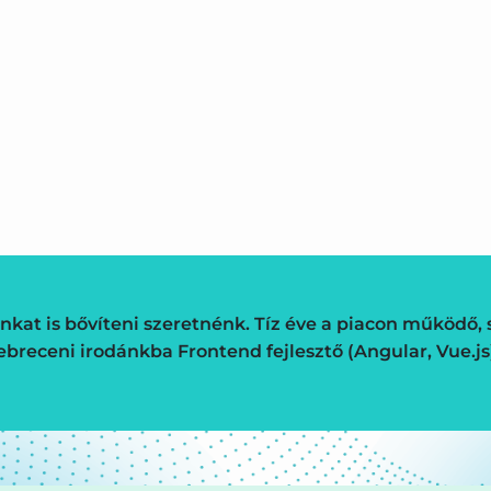
nkat is bővíteni szeretnénk. Tíz éve a piacon működő, s
breceni irodánkba Frontend fejlesztő (Angular, Vue.js