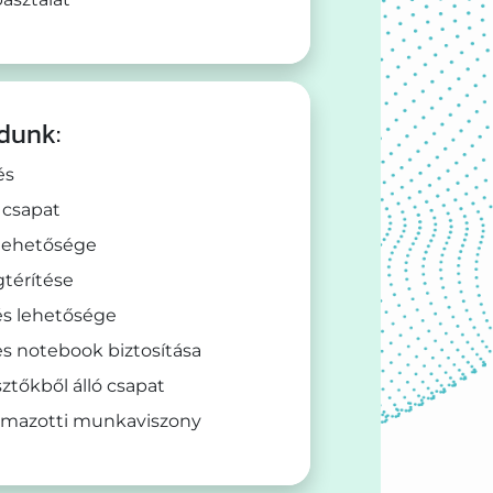
dunk:
és
 csapat
lehetősége
gtérítése
s lehetősége
s notebook biztosítása
sztőkből álló csapat
almazotti munkaviszony