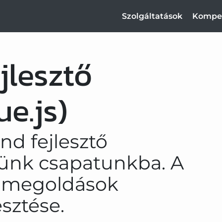
Szolgáltatások
Kompe
jlesztő
ue.js)
nd fejlesztő
sünk csapatunkba. A
d megoldások
esztése.