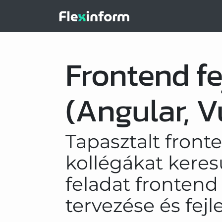
Frontend fe
(Angular, V
Tapasztalt fronte
kollégákat kere
feladat fronten
tervezése és fejl